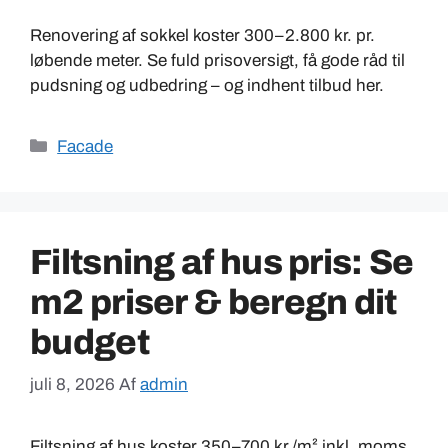
Renovering af sokkel koster 300–2.800 kr. pr.
løbende meter. Se fuld prisoversigt, få gode råd til
pudsning og udbedring – og indhent tilbud her.
Kategorier
Facade
Filtsning af hus pris: Se
m2 priser & beregn dit
budget
juli 8, 2026
Af
admin
Filtsning af hus koster 350–700 kr./m² inkl. moms.