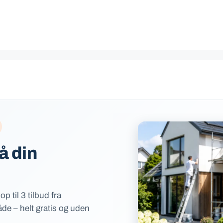
å din
p til 3 tilbud fra
de – helt gratis og uden