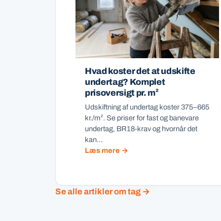
Hvad koster det at udskifte
undertag? Komplet
prisoversigt pr. m²
Udskiftning af undertag koster 375–665
kr./m². Se priser for fast og banevare
undertag, BR18-krav og hvornår det
kan…
Læs mere →
Se alle artikler om tag →