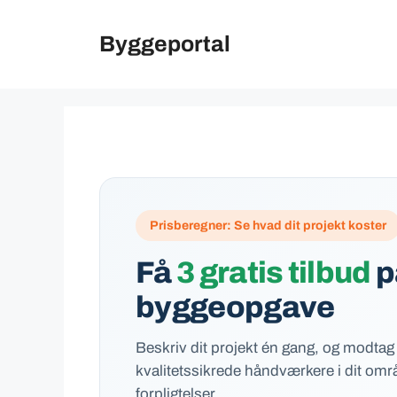
Hop
til
Byggeportal
indhold
Prisberegner: Se hvad dit projekt koster
Få
3 gratis tilbud
p
byggeopgave
Beskriv dit projekt én gang, og modtag o
kvalitetssikrede håndværkere i dit områ
forpligtelser.