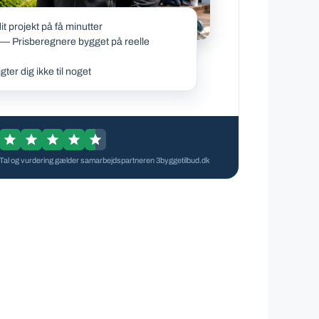
t projekt på få minutter
— Prisberegnere bygget på reelle
ter dig ikke til noget
Tal og vurdering gælder samarbejdspartneren 3byggetilbud.dk