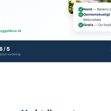
Nemt
— Beskriv di
✓
Gennemskueligt
✓
fakturadata
Gratis
— Du forplig
✓
byggetilbud.dk
6 / 5
tpilot-vurdering