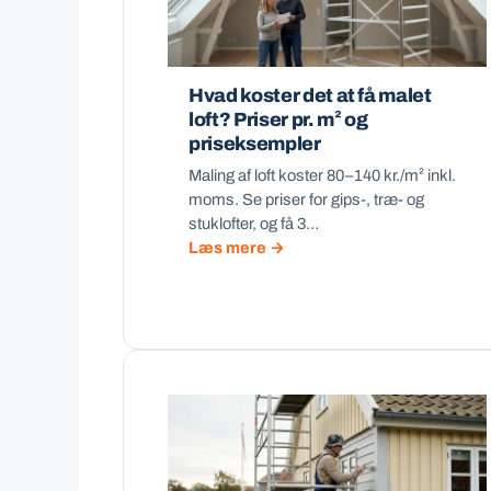
Hvad koster det at få malet
loft? Priser pr. m² og
priseksempler
Maling af loft koster 80–140 kr./m² inkl.
moms. Se priser for gips-, træ- og
stuklofter, og få 3…
Læs mere →