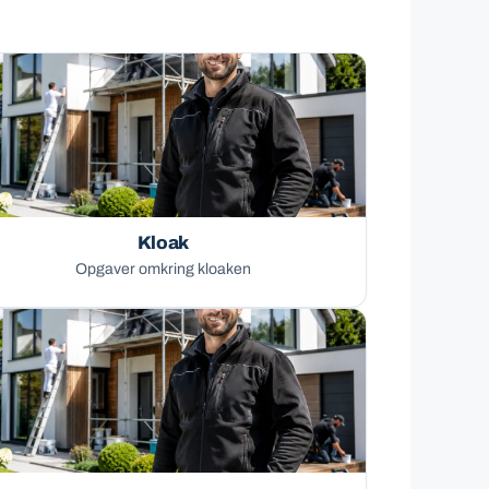
Kloak
Opgaver omkring kloaken