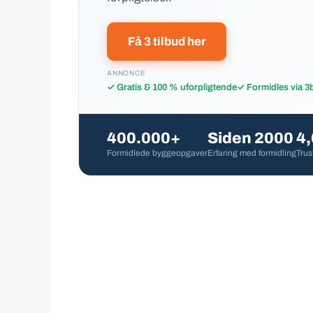
Få 3 tilbud her
ANNONCE
✓ Gratis & 100 % uforpligtende
✓ Formidles via 3
400.000+
Siden 2000
4,
Formidlede byggeopgaver
Erfaring med formidling
Trus